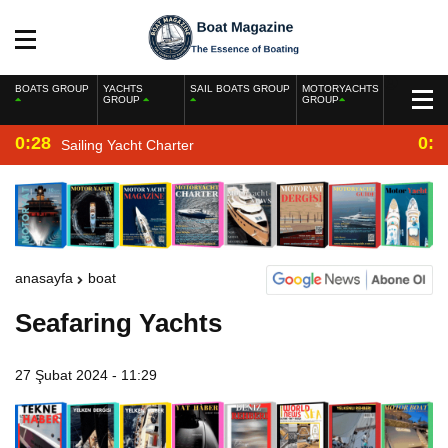
BOATS GROUP
YACHTS
SAIL BOATS GROUP
MOTORYACHTS
GROUP
GROUP
0:28
0:2
Sailing Yacht Charter
anasayfa
boat
Seafaring Yachts
27 Şubat 2024 - 11:29