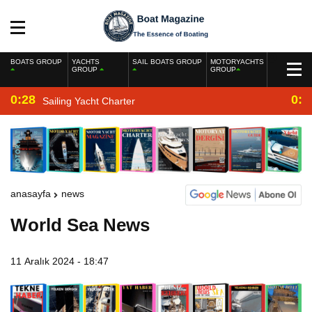
BOATS GROUP
YACHTS
SAIL BOATS GROUP
MOTORYACHTS
GROUP
GROUP
0:28
0:2
Sailing Yacht Charter
anasayfa
news
World Sea News
11 Aralık 2024 - 18:47